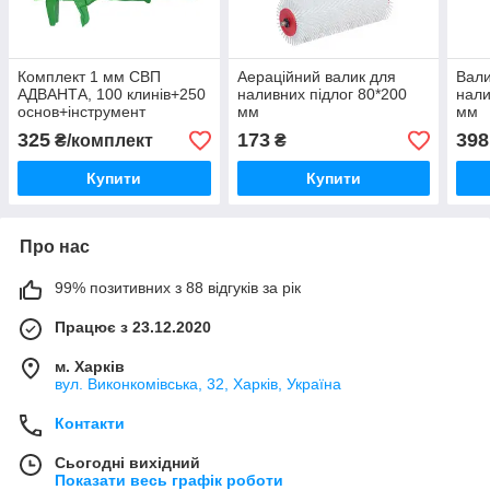
Комплект 1 мм СВП
Аераційний валик для
Вал
АДВАНТА, 100 клинів+250
наливних підлог 80*200
нали
основ+інструмент
мм
мм
325
173
398
₴/комплект
₴
Купити
Купити
Про нас
99% позитивних з 88 відгуків за рік
Працює з 23.12.2020
м. Харків
вул. Виконкомівська, 32, Харків, Україна
Контакти
Сьогодні вихідний
Показати весь графік роботи