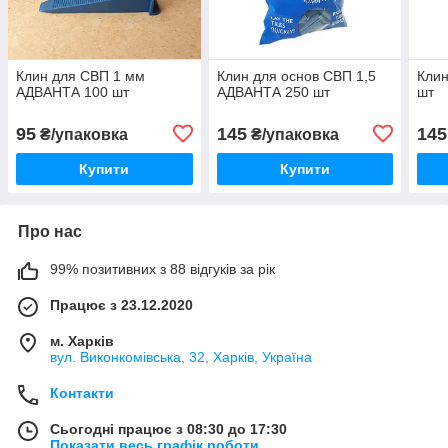
Клин для СВП 1 мм
Клин для основ СВП 1,5
Кли
АДВАНТА 100 шт
АДВАНТА 250 шт
шт
95
145
145
₴/упаковка
₴/упаковка
Купити
Купити
Про нас
99% позитивних з 88 відгуків за рік
Працює з 23.12.2020
м. Харків
вул. Виконкомівська, 32, Харків, Україна
Контакти
Сьогодні працює з 08:30 до 17:30
Показати весь графік роботи