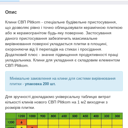
Опис
Клини СВП Plitkom - спеціальне будівельне пристосування,
що дозволяє рівно і точно облицьовувати керамічною плиткою
або ж керамогранітом будь-яку поверхню. Застосування
даного пристосування забезпечить максимальне
вирівнювання поверхні укладається плитки в площині,
охороняючи від її перепадів на стиках і просідання.
Додатковий плюс - значне підвищення продуктивності праці
укладальника. Клини для укладання є складовим елементом
СВП Plitkom.
Мінімальне замовлення на клини для системи вирівнювання
плитки -
упаковка 200 шт.
Для зручності докладаємо універсальну таблицю витрат
кількості клинів нового СВП Plitkom на 1 м
2
виходячи з
розмірів плитки.