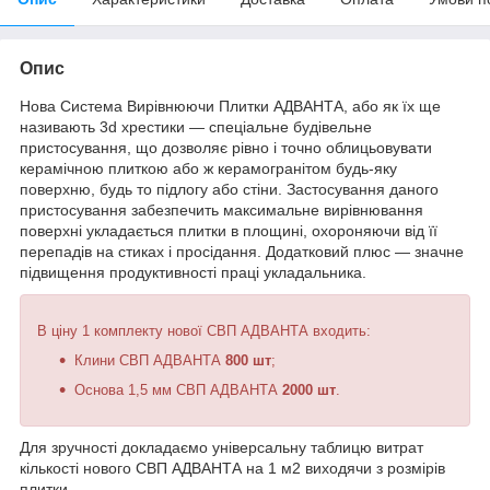
Опис
Нова Система Вирівнюючи Плитки АДВАНТА, або як їх ще
називають 3d хрестики — спеціальне будівельне
пристосування, що дозволяє рівно і точно облицьовувати
керамічною плиткою або ж керамогранітом будь-яку
поверхню, будь то підлогу або стіни. Застосування даного
пристосування забезпечить максимальне вирівнювання
поверхні укладається плитки в площині, охороняючи від її
перепадів на стиках і просідання. Додатковий плюс — значне
підвищення продуктивності праці укладальника.
В ціну 1 комплекту нової СВП АДВАНТА входить:
Клини СВП АДВАНТА
800 шт
;
Основа 1,5 мм СВП АДВАНТА
2000 шт
.
Для зручності докладаємо універсальну таблицю витрат
кількості нового СВП АДВАНТА на 1 м
2
виходячи з розмірів
плитки.