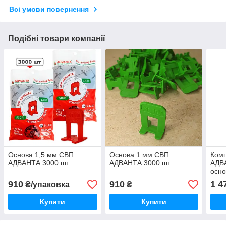
Всі умови повернення
Подібні товари компанії
Основа 1,5 мм СВП
Основа 1 мм СВП
Ком
АДВАНТА 3000 шт
АДВАНТА 3000 шт
АДВ
осн
клин
910
910
1 4
₴/упаковка
₴
Купити
Купити