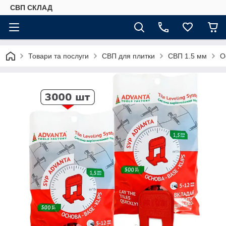
СВП СКЛАД
Товари та послуги
СВП для плитки
СВП 1.5 мм
О