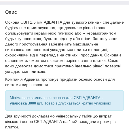
Опис
Основа СВП 1,5 мм АДВАНТА для вузького клина - спеціальне
будівельне пристосування, що дозволяє рівно і точно
облицьовувати керамічною плиткою або ж керамогранітом
будь-яку поверхню, будь то підлогу або стіни. Застосування
даного пристосування забезпечить максимальне
вирівнювання поверхні укладається плитки в площині,
охороняючи від її перепадів на стиках і просідання. Основа є
основним елементом в системі вирівнювання плитки. Саме
воно дозволяє домогтися практично ідеально рівної поверхні
укладається плиткою.
Компанія Адванта пропонує придбати окремо основи для
системи вирівнювання.
Мінімальне замовлення основа для СВП АДВАНТА -
упаковка 3000 шт
. Товар відпускається кратно упаковок!
Для зручності докладаємо універсальну таблицю витрат
кількості основ СВП АДВАНТА на 1 м
2
виходячи з розмірів
плитки.