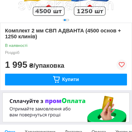
Комплект 2 мм СВП АДВАНТА (4500 основ +
1250 клинів)
В наявності
Роздріб
1 995
₴/упаковка
Купити
Опис
Характеристики
Доставка
Оплата
Умови п