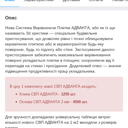
Опис
Нова Система Вирівнюючи Плитки АДВАНТА, або як їх ще
називають 3d хрестики — спеціальне будівельне
пристосування, що дозволяє рівно і точно облицьовувати
керамічною плиткою або ж керамогранітом будь-яку
поверхню, будь то підлогу або стіни. Застосування даного
пристосування забезпечить максимальне вирівнювання
поверхні укладається плитки в площині, охороняючи від її
перепадів на стиках і просідання. Додатковий плюс — значне
підвищення продуктивності праці укладальника.
В ціну 1 комплекту нової СВП АДВАНТА входить:
Клини СВП АДВАНТА -
1250 шт
;
Основа СВП АДВАНТА 2 мм -
4500 шт.
Для зручності докладаємо універсальну таблицю витрат
кількості нового СВП АДВАНТА на 1 м
2
виходячи з розмірів
плитки.