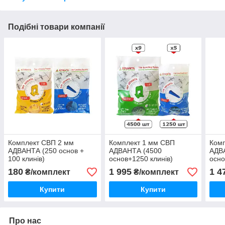
Подібні товари компанії
Комплект СВП 2 мм
Комплект 1 мм СВП
Ком
АДВАНТА (250 основ +
АДВАНТА (4500
АДВ
100 клинів)
основ+1250 клинів)
осн
клин
180
1 995
1 4
₴/комплект
₴/комплект
Купити
Купити
Про нас