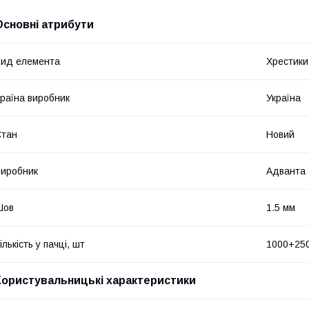
Основні атрибути
ид елемента
Хрестики
раїна виробник
Україна
Стан
Новий
иробник
Адванта
Шов
1.5 мм
ількість у пачці, шт
1000+25
Користувальницькі характеристики