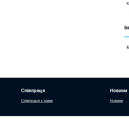
К
І
Ц
Співпраця
Новини
Співпраця з нами
Новини