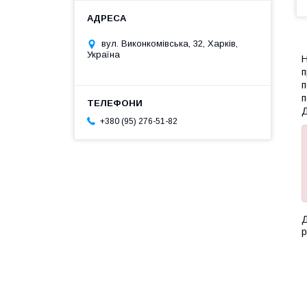
вул. Виконкомівська, 32, Харків,
Україна
Н
п
п
п
Д
+380 (95) 276-51-82
Д
р