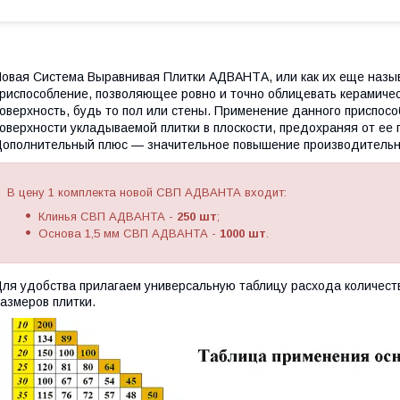
овая Система Выравнивая Плитки АДВАНТА, или как их еще назы
риспособление, позволяющее ровно и точно облицевать керамиче
оверхность, будь то пол или стены. Применение данного приспос
оверхности укладываемой плитки в плоскости, предохраняя от ее 
ополнительный плюс — значительное повышение производительно
В цену 1 комплекта новой СВП АДВАНТА входит:
Клинья СВП АДВАНТА -
250 шт
;
Основа 1,5 мм СВП АДВАНТА -
1000 шт
.
ля удобства прилагаем универсальную таблицу расхода количест
азмеров плитки.