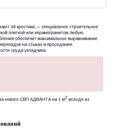
вают 3d крестики — специальное строительное
ской плиткой или керамогранитом любую
обления обеспечит максимальное выравнивание
перепадов на стыках и проседания.
сти труда укладчика.
2
ва нового СВП АДВАНТА на 1 м
исходя из