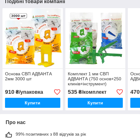
Подібні товари компанії
Основа СВП АДВАНТА
Комплект 1 мм СВП
Осн
2мм 3000 шт
АДВАНТА (750 основ+250
АДВ
клинів+інструмент)
910
535
470
₴/упаковка
₴/комплект
Купити
Купити
Про нас
99% позитивних з 88 відгуків за рік