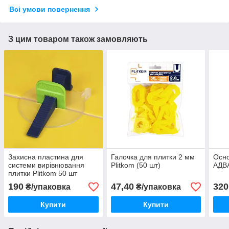
Всі умови повернення
З цим товаром також замовляють
Захисна пластина для
Галочка для плитки 2 мм
Осно
системи вирівнювання
Plitkom (50 шт)
АДВ
плитки Plitkom 50 шт
190
47,40
320
₴/упаковка
₴/упаковка
Купити
Купити