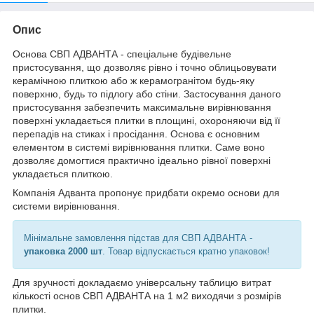
Опис
Основа СВП АДВАНТА - спеціальне будівельне
пристосування, що дозволяє рівно і точно облицьовувати
керамічною плиткою або ж керамогранітом будь-яку
поверхню, будь то підлогу або стіни. Застосування даного
пристосування забезпечить максимальне вирівнювання
поверхні укладається плитки в площині, охороняючи від її
перепадів на стиках і просідання. Основа є основним
елементом в системі вирівнювання плитки. Саме воно
дозволяє домогтися практично ідеально рівної поверхні
укладається плиткою.
Компанія Адванта пропонує придбати окремо основи для
системи вирівнювання.
Мінімальне замовлення підстав для СВП АДВАНТА -
упаковка 2000 шт
. Товар відпускається кратно упаковок!
Для зручності докладаємо універсальну таблицю витрат
кількості основ СВП АДВАНТА на 1 м
2
виходячи з розмірів
плитки.