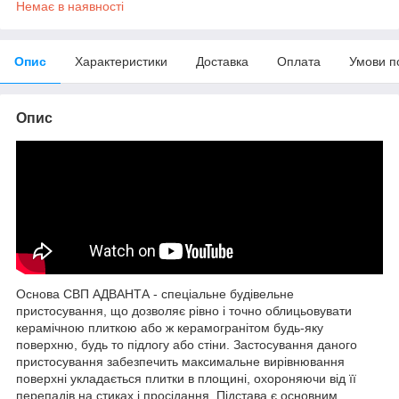
Немає в наявності
Опис
Характеристики
Доставка
Оплата
Умови п
Опис
Основа СВП АДВАНТА - спеціальне будівельне
пристосування, що дозволяє рівно і точно облицьовувати
керамічною плиткою або ж керамогранітом будь-яку
поверхню, будь то підлогу або стіни. Застосування даного
пристосування забезпечить максимальне вирівнювання
поверхні укладається плитки в площині, охороняючи від її
перепадів на стиках і просідання. Підстава є основним